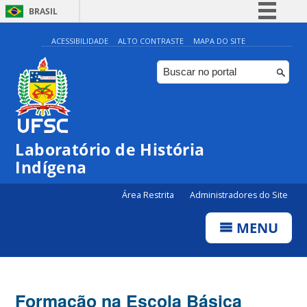
BRASIL
Simplifique!
ACESSIBILIDADE
ALTO CONTRASTE
MAPA DO SITE
Comunica BR
Participe
Acesso à informação
Legislação
Laboratório de História
Canais
Indígena
Área Restrita
Administradores do Site
MENU
Formação na Escola Básica