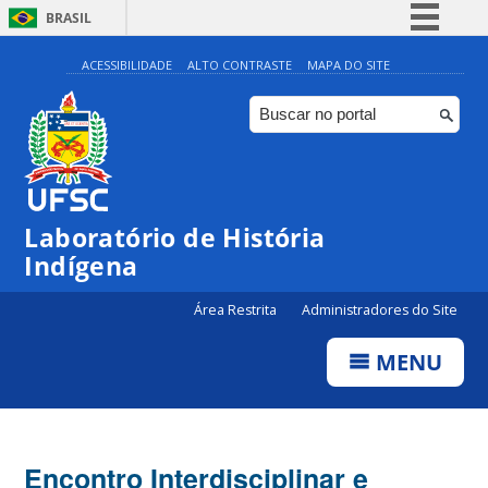
BRASIL
Simplifique!
ACESSIBILIDADE
ALTO CONTRASTE
MAPA DO SITE
Comunica BR
Participe
Acesso à informação
Legislação
Laboratório de História
Canais
Indígena
Área Restrita
Administradores do Site
MENU
Encontro Interdisciplinar e