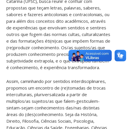
Catarina (UFSC), busca reunir e confluir com
propostas que teçam letras, palavras, saberes,
sabores e fazeres anticoloniais e contracoloniais, ou
para além dos conceitos dito acadêmicos, através
de experiências que envolvam sentidos e sentires
outros que fogem das normas cultas, culturalizantes
e das formatações éti(ni)cas que impõem formas de
(re)produzir conhecimento. Os/as sujeitos/as que
produzem conhecimento precisam saber que sua
subjetividade extrapola, e o que extrapola também
é conhecimento, é experiência transformadora.
Assim, caminhando por sentidos interdisciplinares,
propomos um encontro de (re)tomadas de trocas
interculturais, pluriversalizada a partir de
multiplos/as sujeitos/as que falem-gesticulem-
sintam-sejam conhecimentos das/nas distintas
áreas do (des)conhecimento. Seja da História,
Direito, Filosofia, Ciências Sociais, Psicologia,
Educação, Ciências da Saúde, Engenharias, Ciências