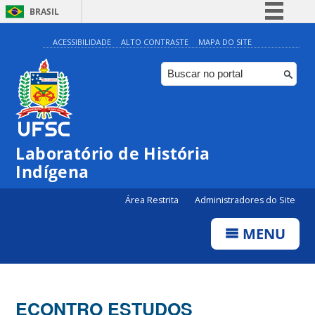
BRASIL
Simplifique!
ACESSIBILIDADE
ALTO CONTRASTE
MAPA DO SITE
Comunica BR
Participe
Acesso à informação
Legislação
Laboratório de História
Canais
Indígena
Área Restrita
Administradores do Site
MENU
ECONTRO ESTUDOS