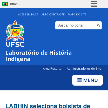
BRASIL
Simplifique!
ACESSIBILIDADE
ALTO CONTRASTE
MAPA DO SITE
Comunica BR
Participe
Acesso à informação
Legislação
Laboratório de História
Canais
Indígena
Área Restrita
Administradores do Site
MENU
LABHIN seleciona bolsista de