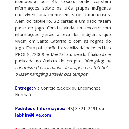
(composta por 48 casas), onde constam
informações sobre os três grupos indígenas
que vivem atualmente em solos catarinenses.
Além do tabuleiro, 32 cartas e um dado fazem
parte do jogo. Consta, ainda, um encarte com
informações gerais acerca dos indígenas que
vivem em Santa Catarina e com as regras do
jogo. Esta publicação foi viabilizada pelos editais
PROEXT/2009 e MeC/SESu, sendo finalizada e
publicada no âmbito do projeto
“Kaingáng na
conquista da cidadania: da arapuca ao futebol –
o lazer Kaingáng através dos tempos”
.
Entrega:
Via Correio (Sedex ou Encomenda
Normal)
Pedidos e Informações:
(48) 3721-2491
ou
labhin@live.com
*
Neste caso, enviar por email o endereço