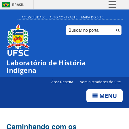
BRASIL
Simplifique!
ACESSIBILIDADE
ALTO CONTRASTE
MAPA DO SITE
Comunica BR
Participe
Acesso à informação
Legislação
Laboratório de História
Canais
Indígena
Área Restrita
Administradores do Site
MENU
Caminhando com os