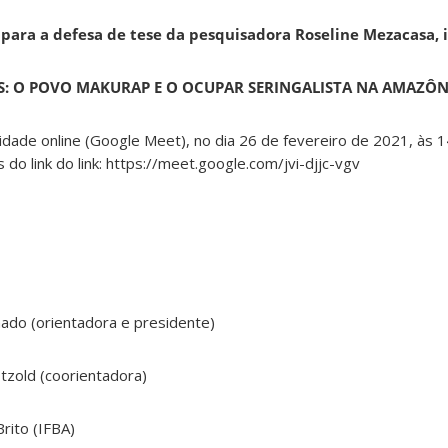
para a defesa de tese da pesquisadora Roseline Mezacasa, i
S: O POVO MAKURAP E O OCUPAR SERINGALISTA NA AMAZÔN
dade online (Google Meet), no dia 26 de fevereiro de 2021, às 14
 do link do link: https://meet.google.com/jvi-djjc-vgv
chado (orientadora e presidente)
ötzold (coorientadora)
rito (IFBA)