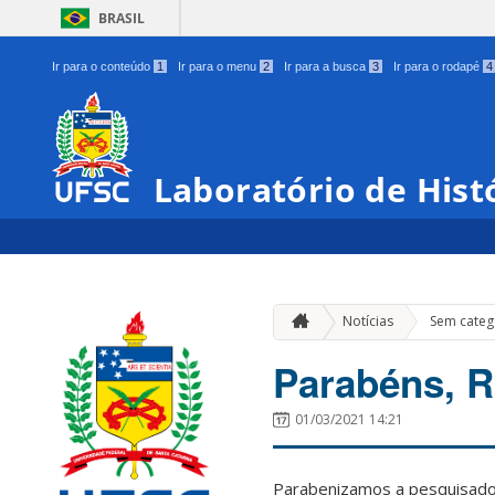
BRASIL
Ir para o conteúdo
1
Ir para o menu
2
Ir para a busca
3
Ir para o rodapé
4
Laboratório de Hist
Notícias
Sem categ
Parabéns, R
01/03/2021 14:21
Parabenizamos a pesquisador