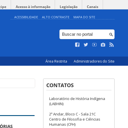
cipe
Acesso à informação
Legislação
Canais
ACESSIBILIDADE
ALTO CONTRASTE
MAPA DO SITE
Área Restrita
Administradores do Site
CONTATOS
Laboratório de História Indígena
(LABHIN)
2º Andar, Bloco C - Sala 21C
Centro de Filosofia e Ciências
Humanas (CFH)
TÓRIAS