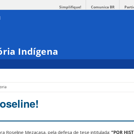
Simplifique!
Comunica BR
Parti
ória Indígena
oria
oseline!
a Roseline Mezacasa, pela defesa de tese intitulada:
“POR HIS