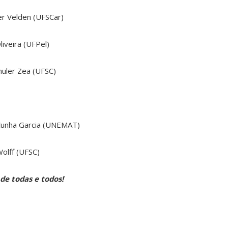
der Velden (UFSCar)
liveira (UFPel)
huler Zea (UFSC)
 Cunha Garcia (UNEMAT)
Wolff (UFSC)
e todas e todos!