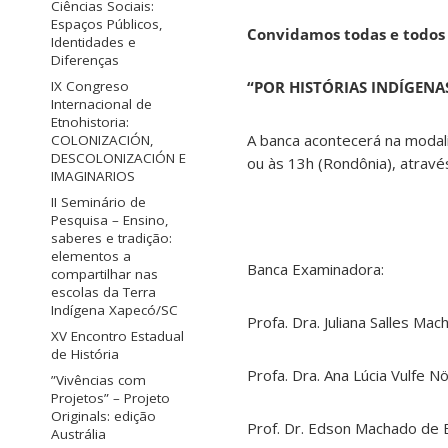
Ciências Sociais:
Espaços Públicos,
Convidamos todas e todos 
Identidades e
Diferenças
“POR HISTÓRIAS INDÍGENA
IX Congreso
Internacional de
Etnohistoria:
A banca acontecerá na modali
COLONIZACIÓN,
DESCOLONIZACIÓN E
ou às 13h (Rondônia), através
IMAGINARIOS
II Seminário de
Pesquisa – Ensino,
saberes e tradição:
elementos a
Banca Examinadora:
compartilhar nas
escolas da Terra
Indígena Xapecó/SC
Profa. Dra. Juliana Salles Ma
XV Encontro Estadual
de História
Profa. Dra. Ana Lúcia Vulfe N
”Vivências com
Projetos” – Projeto
Originals: edição
Prof. Dr. Edson Machado de B
Austrália